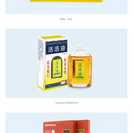
热敷贴（电商）
活洛油(造口皮肤保护剂)