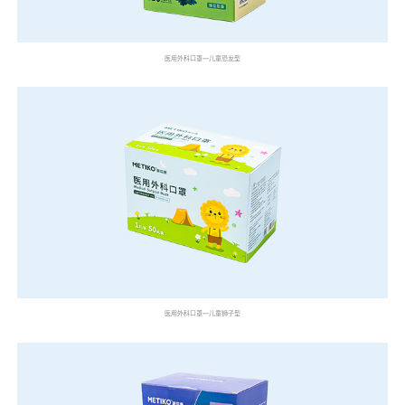
医用外科口罩—儿童恐龙型
医用外科口罩—儿童狮子型